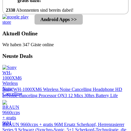
gratis dazu!
2338
Abonnenten sind bereits dabei!
Android Apps >>
Aktuell Online
Wir haben 347 Gäste online
Neuste Deals
Sony WH-1000XM6 Wireless Noise Cancelling Headphone HD
â¤Noise Canceling Processor QN3 12 Mics 30hrs Battery Life
BRAUN 9660ccps + gratis 96M Ersatz Scherkopf, Herrenrasierer
Series 9 Schwarz (Synchro-Sonic, 5+1 Scherkopf-Technologie, die