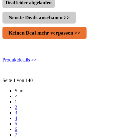
Deal leider abgelaufen
Neuste Deals anschauen >>
Keinen Deal mehr verpassen >>
Produktdetails >>
Seite 1 von 140
Start
<
1
2
3
4
5
6
7