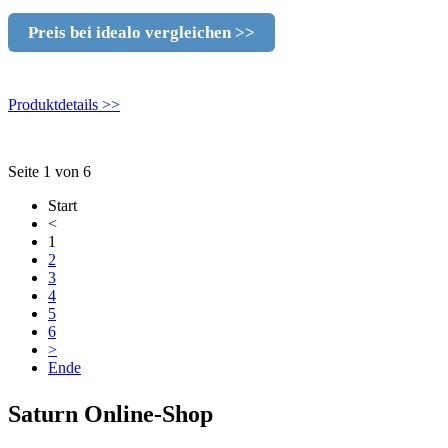
Preis bei idealo vergleichen >>
Produktdetails >>
Seite 1 von 6
Start
<
1
2
3
4
5
6
>
Ende
Saturn Online-Shop