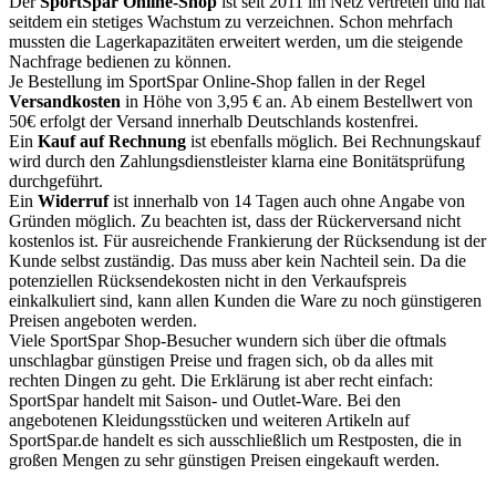
Der
SportSpar Online-Shop
ist seit 2011 im Netz vertreten und hat
seitdem ein stetiges Wachstum zu verzeichnen. Schon mehrfach
mussten die Lagerkapazitäten erweitert werden, um die steigende
Nachfrage bedienen zu können.
Je Bestellung im SportSpar Online-Shop fallen in der Regel
Versandkosten
in Höhe von 3,95 € an. Ab einem Bestellwert von
50€ erfolgt der Versand innerhalb Deutschlands kostenfrei.
Ein
Kauf auf Rechnung
ist ebenfalls möglich. Bei Rechnungskauf
wird durch den Zahlungsdienstleister klarna eine Bonitätsprüfung
durchgeführt.
Ein
Widerruf
ist innerhalb von 14 Tagen auch ohne Angabe von
Gründen möglich. Zu beachten ist, dass der Rückerversand nicht
kostenlos ist. Für ausreichende Frankierung der Rücksendung ist der
Kunde selbst zuständig. Das muss aber kein Nachteil sein. Da die
potenziellen Rücksendekosten nicht in den Verkaufspreis
einkalkuliert sind, kann allen Kunden die Ware zu noch günstigeren
Preisen angeboten werden.
Viele SportSpar Shop-Besucher wundern sich über die oftmals
unschlagbar günstigen Preise und fragen sich, ob da alles mit
rechten Dingen zu geht. Die Erklärung ist aber recht einfach:
SportSpar handelt mit Saison- und Outlet-Ware. Bei den
angebotenen Kleidungsstücken und weiteren Artikeln auf
SportSpar.de handelt es sich ausschließlich um Restposten, die in
großen Mengen zu sehr günstigen Preisen eingekauft werden.