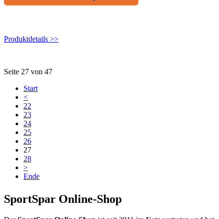
Produktdetails >>
Seite 27 von 47
Start
<
22
23
24
25
26
27
28
>
Ende
SportSpar Online-Shop