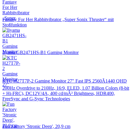
Fantasy For Her Rabbitvibrator „Super Sonix Thruster“ mit
Stoßfunktion
Iiyama GB2471HS-B1 Gaming Monitor
KTC H27T7P-2 Gaming Monitor 27" Fast IPS 2560Ã1440 QHD
200Hz Overdrive to 210Hz, 16:9, ELED, 1.07 Billion Colors (8-bit
+ Hi-FRC), DC12V/4A, 400 cd/mÂ² Brightness, HDR400,
FreeSync and G-Sync Technologies
Fun Factory 'Stronic Deep', 20,9 cm