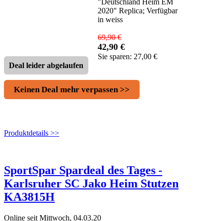
"Deutschland Heim EM
2020" Replica; Verfügbar
in weiss
69,90 €
42,90 €
Sie sparen: 27,00 €
Deal leider abgelaufen
Keinen Deal mehr verpassen >>
Produktdetails >>
SportSpar Spardeal des Tages -
Karlsruher SC Jako Heim Stutzen
KA3815H
Online seit Mittwoch, 04.03.20