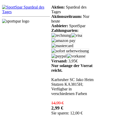
Aktion:
Spardeal des
Tages
Aktionszeitraum:
Nur
heute
Anbieter:
SportSpar
Zahlungsarten:
Versand:
3,95€
Nur solange der Vorrat
reicht.
Karlsruher SC Jako Heim
Stutzen KA3815H;
Verfügbar in
verschiedenen Farben
14,99 €
2,99 €
Sie sparen: 12,00 €