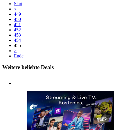
Start
<
449
450
451
452
453
454
455
>
Ende
Weitere beliebte Deals