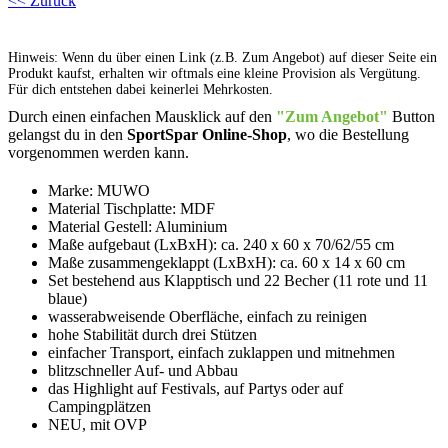
<< Zurück
Hinweis: Wenn du über einen Link (z.B. Zum Angebot) auf dieser Seite ein
Produkt kaufst, erhalten wir oftmals eine kleine Provision als Vergütung.
Für dich entstehen dabei keinerlei Mehrkosten.
Durch einen einfachen Mausklick auf den
"Zum Angebot"
Button
gelangst du in den
SportSpar Online-Shop
, wo die Bestellung
vorgenommen werden kann.
Marke: MUWO
Material Tischplatte: MDF
Material Gestell: Aluminium
Maße aufgebaut (LxBxH): ca. 240 x 60 x 70/62/55 cm
Maße zusammengeklappt (LxBxH): ca. 60 x 14 x 60 cm
Set bestehend aus Klapptisch und 22 Becher (11 rote und 11
blaue)
wasserabweisende Oberfläche, einfach zu reinigen
hohe Stabilität durch drei Stützen
einfacher Transport, einfach zuklappen und mitnehmen
blitzschneller Auf- und Abbau
das Highlight auf Festivals, auf Partys oder auf
Campingplätzen
NEU, mit OVP