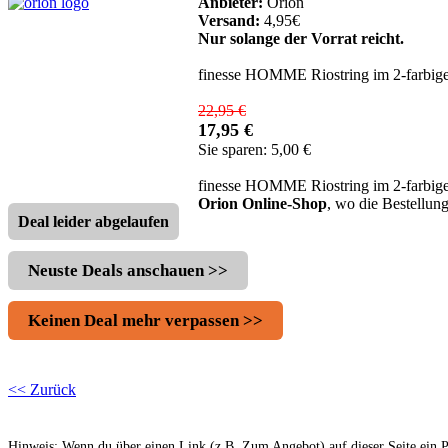
Anbieter:
Orion
Versand:
4,95€
Nur solange der Vorrat reicht.
finesse HOMME Riostring im 2-farbige
22,95 €
17,95 €
Sie sparen: 5,00 €
finesse HOMME Riostring im 2-farbigen
Orion Online-Shop
, wo die Bestellu
Deal leider abgelaufen
Neuste Deals anschauen >>
Keinen Deal mehr verpassen >>
<< Zurück
Hinweis: Wenn du über einen Link (z.B. Zum Angebot) auf dieser Seite ein Pro