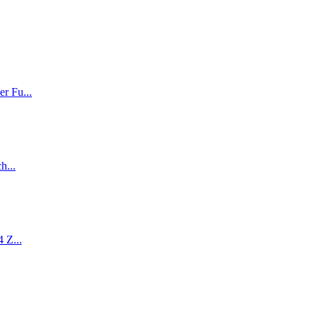
r Fu...
h...
 Z...