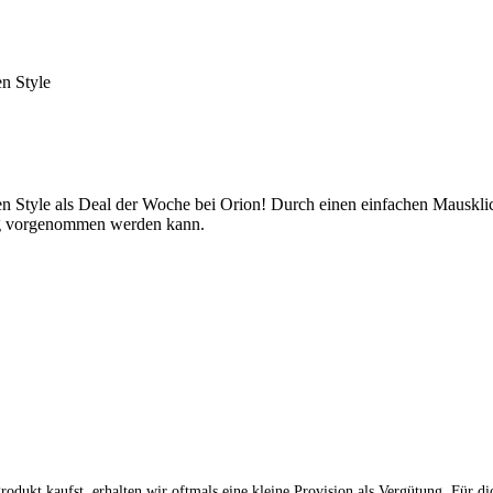
n Style
 Style als Deal der Woche bei Orion! Durch einen einfachen Mausklic
ng vorgenommen werden kann.
dukt kaufst, erhalten wir oftmals eine kleine Provision als Vergütung. Für di