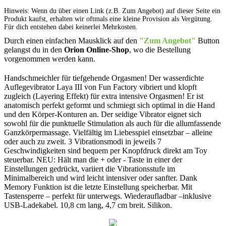
Hinweis: Wenn du über einen Link (z.B. Zum Angebot) auf dieser Seite ein
Produkt kaufst, erhalten wir oftmals eine kleine Provision als Vergütung.
Für dich entstehen dabei keinerlei Mehrkosten.
Durch einen einfachen Mausklick auf den
"Zum Angebot"
Button
gelangst du in den
Orion Online-Shop
, wo die Bestellung
vorgenommen werden kann.
Handschmeichler für tiefgehende Orgasmen! Der wasserdichte
Auflegevibrator Laya III von Fun Factory vibriert und klopft
zugleich (Layering Effekt) für extra intensive Orgasmen! Er ist
anatomisch perfekt geformt und schmiegt sich optimal in die Hand
und den Körper-Konturen an. Der seidige Vibrator eignet sich
sowohl für die punktuelle Stimulation als auch für die allumfassende
Ganzkörpermassage. Vielfältig im Liebesspiel einsetzbar – alleine
oder auch zu zweit. 3 Vibrationsmodi in jeweils 7
Geschwindigkeiten sind bequem per Knopfdruck direkt am Toy
steuerbar. NEU: Hält man die + oder - Taste in einer der
Einstellungen gedrückt, variiert die Vibrationsstufe im
Minimalbereich und wird leicht intensiver oder sanfter. Dank
Memory Funktion ist die letzte Einstellung speicherbar. Mit
Tastensperre – perfekt für unterwegs. Wiederaufladbar –inklusive
USB-Ladekabel. 10,8 cm lang, 4,7 cm breit. Silikon.