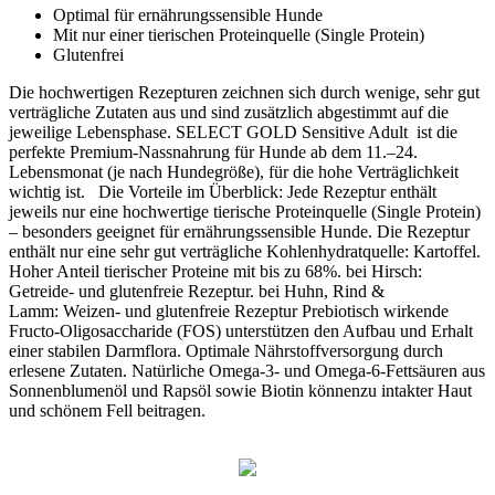
Optimal für ernährungssensible Hunde
Mit nur einer tierischen Proteinquelle (Single Protein)
Glutenfrei
Die hochwertigen Rezepturen zeichnen sich durch wenige, sehr gut
verträgliche Zutaten aus und sind zusätzlich abgestimmt auf die
jeweilige Lebensphase. SELECT GOLD Sensitive Adult ist die
perfekte Premium-Nassnahrung für Hunde ab dem 11.–24.
Lebensmonat (je nach Hundegröße), für die hohe Verträglichkeit
wichtig ist. Die Vorteile im Überblick: Jede Rezeptur enthält
jeweils nur eine hochwertige tierische Proteinquelle (Single Protein)
– besonders geeignet für ernährungssensible Hunde. Die Rezeptur
enthält nur eine sehr gut verträgliche Kohlenhydratquelle: Kartoffel.
Hoher Anteil tierischer Proteine mit bis zu 68%. bei Hirsch:
Getreide- und glutenfreie Rezeptur. bei Huhn, Rind &
Lamm: Weizen- und glutenfreie Rezeptur Prebiotisch wirkende
Fructo-Oligosaccharide (FOS) unterstützen den Aufbau und Erhalt
einer stabilen Darmflora. Optimale Nährstoffversorgung durch
erlesene Zutaten. Natürliche Omega-3- und Omega-6-Fettsäuren aus
Sonnenblumenöl und Rapsöl sowie Biotin könnenzu intakter Haut
und schönem Fell beitragen.