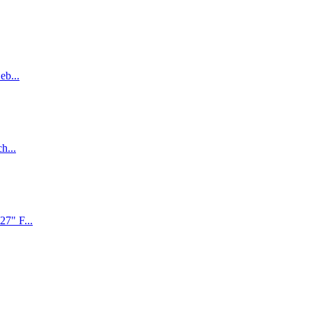
eb...
h...
7" F...