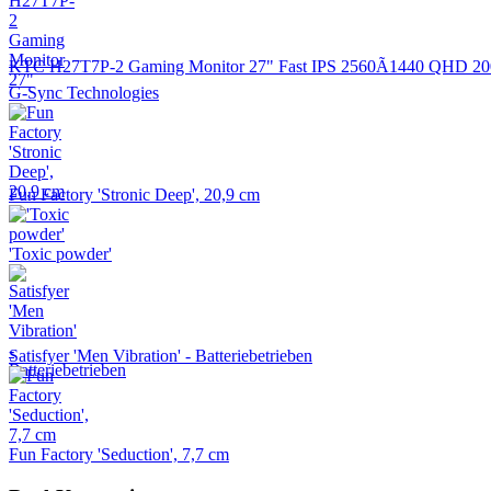
KTC H27T7P-2 Gaming Monitor 27" Fast IPS 2560Ã1440 QHD 200Hz
G-Sync Technologies
Fun Factory 'Stronic Deep', 20,9 cm
'Toxic powder'
Satisfyer 'Men Vibration' - Batteriebetrieben
Fun Factory 'Seduction', 7,7 cm