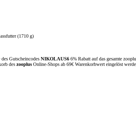
sfutter (1710 g)
e des Gutscheincodes
NIKOLAUS6
6% Rabatt auf das gesamte zooplu
korb des
zooplus
Online-Shops ab 69€ Warenkorbwert eingelöst werde