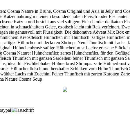
en: Cosma Nature in Brühe, Cosma Original und Asia in Jelly und Cosm
ne Katzennahrung mit einem besonders hohen Fleisch- oder Fischanteil
hsene Katzen und besteht aus viel saftigem Fleisch oder delikatem Fi
üchten in schmackhaftem Gelee, exotisch leicht mit Reis verfeinert. Z
n sie genussvoll mit Flüssigkeit. Die dekorative Advent Mix Box ent
ekömmlichem Krebsfleisch Hühnchen mit Thunfisch: saftiges Hühnchen m
ftiges Hühnchen mit leckeren Shrimps Neu: Thunfisch mit Lachs: kös
ginal: Hühnchenbrust: saftige Hühnchenbrust Lachs: erlesene Stückche
0 g Cosma Nature: Hühnchenfilet: zartes Hühnchenfilet, für den Geflügel
chfleisch Thunfisch mit ganzen Sardellen: feiner Thunfisch mit ganzen 
, ideal für Fischliebhaber Hühnerbrust Shrimps: zarte Hühnerbrust ve
tes Hühnchenfleisch und herzhafter Schinken vom Huhn Thunfisch Shri
lter Lachs mit Zucchini Feiner Thunfisch mit zarten Karotten Zartes
osma Nature Cosma Soup