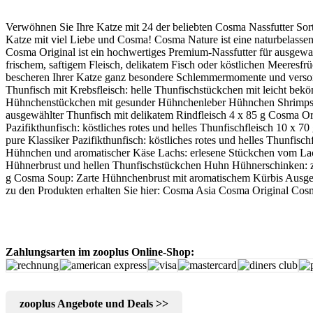
Verwöhnen Sie Ihre Katze mit 24 der beliebten Cosma Nassfutter Sort
Katze mit viel Liebe und Cosma! Cosma Nature ist eine naturbelasse
Cosma Original ist ein hochwertiges Premium-Nassfutter für ausgewac
frischem, saftigem Fleisch, delikatem Fisch oder köstlichen Meeresfr
bescheren Ihrer Katze ganz besondere Schlemmermomente und versorge
Thunfisch mit Krebsfleisch: helle Thunfischstückchen mit leicht b
Hühnchenstückchen mit gesunder Hühnchenleber Hühnchen Shrimps: sa
ausgewählter Thunfisch mit delikatem Rindfleisch 4 x 85 g Cosma Ori
Pazifikthunfisch: köstliches rotes und helles Thunfischfleisch 10 x 7
pure Klassiker Pazifikthunfisch: köstliches rotes und helles Thunfis
Hühnchen und aromatischer Käse Lachs: erlesene Stückchen vom Lachs
Hühnerbrust und hellen Thunfischstückchen Huhn Hühnerschinken: zar
g Cosma Soup: Zarte Hühnchenbrust mit aromatischem Kürbis Ausgewäh
zu den Produkten erhalten Sie hier: Cosma Asia Cosma Original C
Zahlungsarten im zooplus Online-Shop:
zooplus Angebote und Deals >>