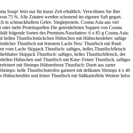
a Soup! Jetzt nur für kurze Zeit erhältlich. Verwöhnen Sie Ihre
 von 75 %. Alle Zutaten werden schonend im eigenen Saft gegart.
sch in schmackhaftem Gelee. Singleprotein. Cosma Asia aus viel
wei oder mehr Proteinquellen Die getreidefreien Suppen von Cosma
hält folgende Sorten des Premium-Nassfutters: 6 x 85 g Cosma Asia:
it hellen Thunfischstückchen Hühnchen mit Hühnchenleber: saftige
tlicher Thunfisch mit feinstem Lachs Neu: Thunfisch mit Rind:
n vom Lachs Skipjack Thunfisch: saftiges, helles Thunfischfleisch
liebhaber Skipjack Thunfisch: saftiges, helles Thunfischfleisch, der
Sardellen Hühnchen und Thunfisch mit Käse: Feiner Thunfisch, saftiges
rfeinert mit Shrimps Hühnerbrust Thunfisch: Duett aus zarter
mps: helle Thunfischstreifen garniert mit delikaten Shrimps 4 x 40
 Hühnchenfilet und feiner Thunfisch mit Süßkartoffeln Weitere Infos