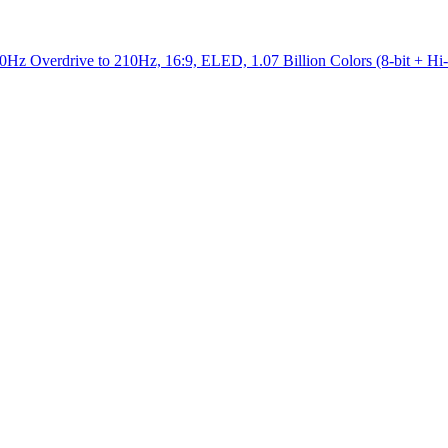
 Overdrive to 210Hz, 16:9, ELED, 1.07 Billion Colors (8-bit + H