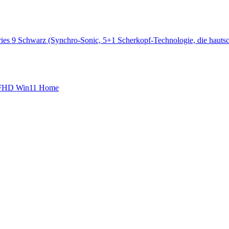
es 9 Schwarz (Synchro-Sonic, 5+1 Scherkopf-Technologie, die hautsch
" FHD Win11 Home