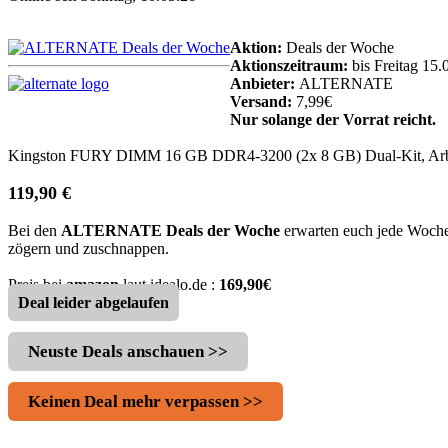
Aktion:
Deals der Woche
Aktionszeitraum:
bis Freitag 15.
Anbieter:
ALTERNATE
Versand:
7,99€
Nur solange der Vorrat reicht.
Kingston FURY DIMM 16 GB DDR4-3200 (2x 8 GB) Dual-Kit, Arb
119,90 €
Bei den
ALTERNATE Deals der Woche
erwarten euch jede Woche -
zögern und zuschnappen.
Preis bei
amazon
laut idealo.de :
169,90€
Deal leider abgelaufen
Neuste Deals anschauen >>
Keinen Deal mehr verpassen >>