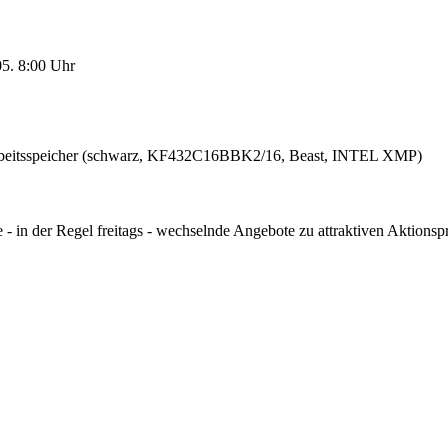
05. 8:00 Uhr
eitsspeicher (schwarz, KF432C16BBK2/16, Beast, INTEL XMP)
 in der Regel freitags - wechselnde Angebote zu attraktiven Aktionsprei