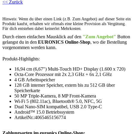
<< Zurück
Hinweis: Wenn du über einen Link (z.B. Zum Angebot) auf dieser Seite ein
Produkt kaufst, erhalten wir oftmals eine kleine Provision als Vergütung.
Für dich entstehen dabei keinerlei Mehrkosten.
Durch einen einfachen Mausklick auf den
"Zum Angebot"
Button
gelangst du in den
EURONICS Online-Shop
, wo die Bestellung
vorgenommen werden kann.
Produkt-Highlights:
16,94 cm (6,67") Multi-Touch HD+ Display (1.600 x 720)
Octa-Core Prozessor mit 2x 2,3 GHz + 6x 2,1 GHz
4 GB Arbeitsspeicher
128 GB interner Speicher, extern bis zu 512 GB über
Speicherkarte
50 MP Triple-Kamera, 8 MP Front-Kamera
Wi-Fi 5 (802.11ac), Bluetooth® 5.0, NFC, 5G
Dual Nano-SIM kompatibel, USB 2.0 Type-C
Android™ 15.0 Betriebssystem
ArtikelNr.:4065465156774
Zahlungsarten im euronics Online-Shop: