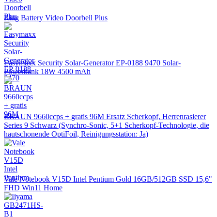
Ring Battery Video Doorbell Plus
Easymaxx Security Solar-Generator EP-0188 9470 Solar-
Powerbank 18W 4500 mAh
BRAUN 9660ccps + gratis 96M Ersatz Scherkopf, Herrenrasierer
Series 9 Schwarz (Synchro-Sonic, 5+1 Scherkopf-Technologie, die
hautschonende OptiFoil, Reinigungsstation: Ja)
Vale Notebook V15D Intel Pentium Gold 16GB/512GB SSD 15,6"
FHD Win11 Home