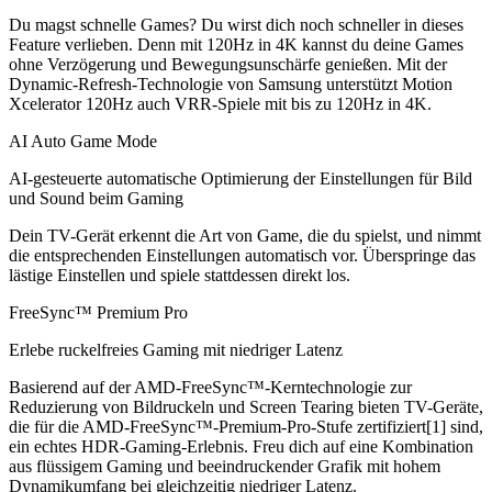
Du magst schnelle Games? Du wirst dich noch schneller in dieses
Feature verlieben. Denn mit 120Hz in 4K kannst du deine Games
ohne Verzögerung und Bewegungsunschärfe genießen. Mit der
Dynamic-Refresh-Technologie von Samsung unterstützt Motion
Xcelerator 120Hz auch VRR-Spiele mit bis zu 120Hz in 4K.
AI Auto Game Mode
AI-gesteuerte automatische Optimierung der Einstellungen für Bild
und Sound beim Gaming
Dein TV-Gerät erkennt die Art von Game, die du spielst, und nimmt
die entsprechenden Einstellungen automatisch vor. Überspringe das
lästige Einstellen und spiele stattdessen direkt los.
FreeSync™ Premium Pro
Erlebe ruckelfreies Gaming mit niedriger Latenz
Basierend auf der AMD-FreeSync™-Kerntechnologie zur
Reduzierung von Bildruckeln und Screen Tearing bieten TV-Geräte,
die für die AMD-FreeSync™-Premium-Pro-Stufe zertifiziert[1] sind,
ein echtes HDR-Gaming-Erlebnis. Freu dich auf eine Kombination
aus flüssigem Gaming und beeindruckender Grafik mit hohem
Dynamikumfang bei gleichzeitig niedriger Latenz.