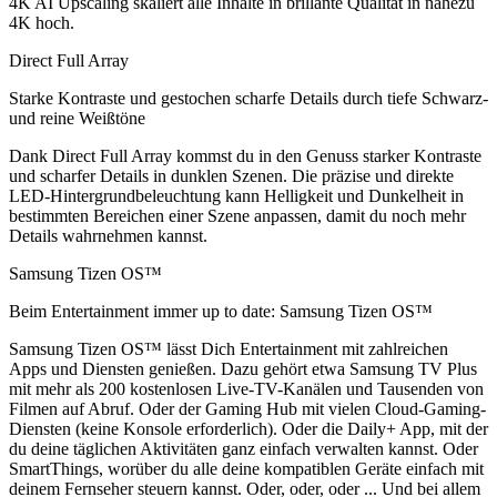
4K AI Upscaling skaliert alle Inhalte in brillante Qualität in nahezu
4K hoch.
Direct Full Array
Starke Kontraste und gestochen scharfe Details durch tiefe Schwarz-
und reine Weißtöne
Dank Direct Full Array kommst du in den Genuss starker Kontraste
und scharfer Details in dunklen Szenen. Die präzise und direkte
LED-Hintergrundbeleuchtung kann Helligkeit und Dunkelheit in
bestimmten Bereichen einer Szene anpassen, damit du noch mehr
Details wahrnehmen kannst.
Samsung Tizen OS™
Beim Entertainment immer up to date: Samsung Tizen OS™
Samsung Tizen OS™ lässt Dich Entertainment mit zahlreichen
Apps und Diensten genießen. Dazu gehört etwa Samsung TV Plus
mit mehr als 200 kostenlosen Live-TV-Kanälen und Tausenden von
Filmen auf Abruf. Oder der Gaming Hub mit vielen Cloud-Gaming-
Diensten (keine Konsole erforderlich). Oder die Daily+ App, mit der
du deine täglichen Aktivitäten ganz einfach verwalten kannst. Oder
SmartThings, worüber du alle deine kompatiblen Geräte einfach mit
deinem Fernseher steuern kannst. Oder, oder, oder ... Und bei allem