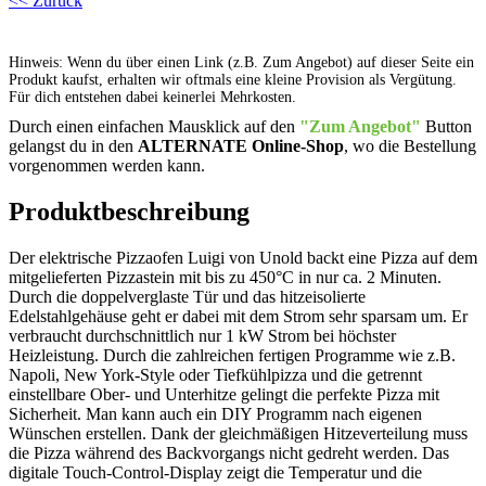
<< Zurück
Hinweis: Wenn du über einen Link (z.B. Zum Angebot) auf dieser Seite ein
Produkt kaufst, erhalten wir oftmals eine kleine Provision als Vergütung.
Für dich entstehen dabei keinerlei Mehrkosten.
Durch einen einfachen Mausklick auf den
"Zum Angebot"
Button
gelangst du in den
ALTERNATE Online-Shop
, wo die Bestellung
vorgenommen werden kann.
Produktbeschreibung
Der elektrische Pizzaofen Luigi von Unold backt eine Pizza auf dem
mitgelieferten Pizzastein mit bis zu 450°C in nur ca. 2 Minuten.
Durch die doppelverglaste Tür und das hitzeisolierte
Edelstahlgehäuse geht er dabei mit dem Strom sehr sparsam um. Er
verbraucht durchschnittlich nur 1 kW Strom bei höchster
Heizleistung. Durch die zahlreichen fertigen Programme wie z.B.
Napoli, New York-Style oder Tiefkühlpizza und die getrennt
einstellbare Ober- und Unterhitze gelingt die perfekte Pizza mit
Sicherheit. Man kann auch ein DIY Programm nach eigenen
Wünschen erstellen. Dank der gleichmäßigen Hitzeverteilung muss
die Pizza während des Backvorgangs nicht gedreht werden. Das
digitale Touch-Control-Display zeigt die Temperatur und die