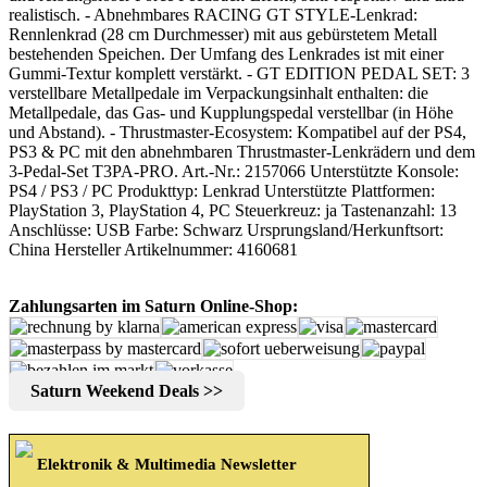
realistisch. - Abnehmbares RACING GT STYLE-Lenkrad:
Rennlenkrad (28 cm Durchmesser) mit aus gebürstetem Metall
bestehenden Speichen. Der Umfang des Lenkrades ist mit einer
Gummi-Textur komplett verstärkt. - GT EDITION PEDAL SET: 3
verstellbare Metallpedale im Verpackungsinhalt enthalten: die
Metallpedale, das Gas- und Kupplungspedal verstellbar (in Höhe
und Abstand). - Thrustmaster-Ecosystem: Kompatibel auf der PS4,
PS3 & PC mit den abnehmbaren Thrustmaster-Lenkrädern und dem
3-Pedal-Set T3PA-PRO. Art.-Nr.: 2157066 Unterstützte Konsole:
PS4 / PS3 / PC Produkttyp: Lenkrad Unterstützte Plattformen:
PlayStation 3, PlayStation 4, PC Steuerkreuz: ja Tastenanzahl: 13
Anschlüsse: USB Farbe: Schwarz Ursprungsland/Herkunftsort:
China Hersteller Artikelnummer: 4160681
Zahlungsarten im Saturn Online-Shop:
Saturn Weekend Deals >>
Elektronik & Multimedia Newsletter