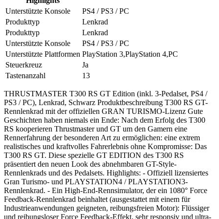
Highlights
Unterstützte Konsole
PS4 / PS3 / PC
Produkttyp
Lenkrad
Produkttyp
Lenkrad
Unterstützte Konsole
PS4 / PS3 / PC
Unterstützte Plattformen
PlayStation 3,PlayStation 4,PC
Steuerkreuz
Ja
Tastenanzahl
13
THRUSTMASTER T300 RS GT Edition (inkl. 3-Pedalset, PS4 /
PS3 / PC), Lenkrad, Schwarz Produktbeschreibung T300 RS GT-
Rennlenkrad mit der offiziellen GRAN TURISMO-Lizenz Gute
Geschichten haben niemals ein Ende: Nach dem Erfolg des T300
RS kooperieren Thrustmaster und GT um den Gamern eine
Rennerfahrung der besonderen Art zu ermöglichen: eine extrem
realistisches und kraftvolles Fahrerlebnis ohne Kompromisse: Das
T300 RS GT. Diese spezielle GT EDITION des T300 RS
präsentiert den neuen Look des abnehmbaren GT-Style-
Rennlenkrads und des Pedalsets. Highlights: - Offiziell lizensiertes
Gran Turismo- und PLAYSTATION4 / PLAYSTATION3-
Rennlenkrad. - Ein High-End-Rennsimulator, der ein 1080° Force
Feedback-Rennlenkrad beinhaltet (ausgestattet mit einem für
Industrieanwendungen geigneten, reibungsfreien Motor): Flüssiger
und reibungsloser Force Feedback-Effekt, sehr responsiv und ultra-