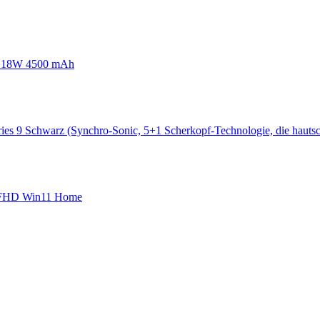
nk 18W 4500 mAh
es 9 Schwarz (Synchro-Sonic, 5+1 Scherkopf-Technologie, die hautsch
" FHD Win11 Home