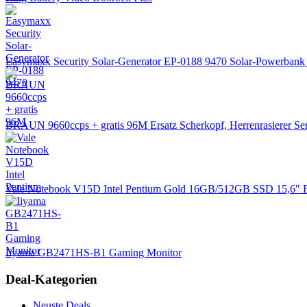
Easymaxx Security Solar-Generator EP-0188 9470 Solar-Powerba
BRAUN 9660ccps + gratis 96M Ersatz Scherkopf, Herrenrasierer Seri
Vale Notebook V15D Intel Pentium Gold 16GB/512GB SSD 15,6
Iiyama GB2471HS-B1 Gaming Monitor
Deal-Kategorien
Neuste Deals