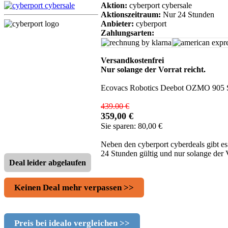
Aktion:
cyberport cybersale
Aktionszeitraum:
Nur 24 Stunden
Anbieter:
cyberport
Zahlungsarten:
Versandkostenfrei
Nur solange der Vorrat reicht.
Ecovacs Robotics Deebot OZMO 905 S
439.00 €
359,00 €
Sie sparen: 80,00 €
Neben den cyberport cyberdeals gibt e
24 Stunden gültig und nur solange der 
Deal leider abgelaufen
Keinen Deal mehr verpassen >>
Preis bei idealo vergleichen >>