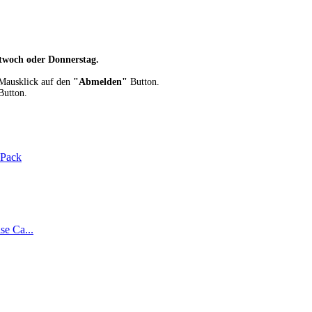
twoch oder Donnerstag.
 Mausklick auf den
"Abmelden"
Button.
utton.
 Pack
e Ca...