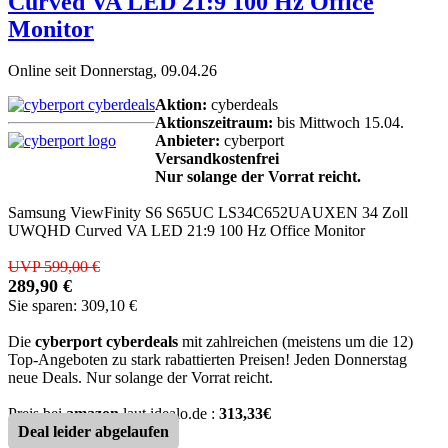
Curved VA LED 21:9 100 Hz Office
Monitor
Online seit Donnerstag, 09.04.26
Aktion:
cyberdeals
Aktionszeitraum:
bis Mittwoch 15.04.
Anbieter:
cyberport
Versandkostenfrei
Nur solange der Vorrat reicht.
Samsung ViewFinity S6 S65UC LS34C652UAUXEN 34 Zoll
UWQHD Curved VA LED 21:9 100 Hz Office Monitor
UVP 599,00 €
289,90 €
Sie sparen: 309,10 €
Die
cyberport cyberdeals
mit zahlreichen (meistens um die 12)
Top-Angeboten zu stark rabattierten Preisen! Jeden Donnerstag
neue Deals. Nur solange der Vorrat reicht.
Preis bei
amazon
laut idealo.de :
313,33€
Deal leider abgelaufen