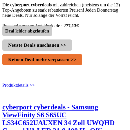
Die
cyberport cyberdeals
mit zahlreichen (meistens um die 12)
Top-Angeboten zu stark rabattierten Preisen! Jeden Donnerstag
neue Deals. Nur solange der Vorrat reicht.
Preis bei
amazon
laut idealo.de :
277,13€
Deal leider abgelaufen
Neuste Deals anschauen >>
Keinen Deal mehr verpassen >>
Produktdetails >>
cyberport cyberdeals - Samsung
ViewFinity S6 S65UC
LS34C652UAUXEN 34 Zoll UWQHD