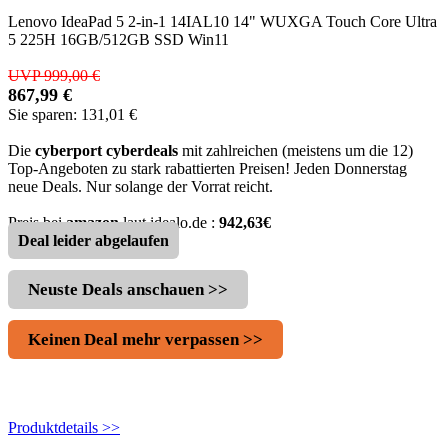
Lenovo IdeaPad 5 2-in-1 14IAL10 14" WUXGA Touch Core Ultra
5 225H 16GB/512GB SSD Win11
UVP 999,00 €
867,99 €
Sie sparen: 131,01 €
Die
cyberport cyberdeals
mit zahlreichen (meistens um die 12)
Top-Angeboten zu stark rabattierten Preisen! Jeden Donnerstag
neue Deals. Nur solange der Vorrat reicht.
Preis bei
amazon
laut idealo.de :
942,63€
Deal leider abgelaufen
Neuste Deals anschauen >>
Keinen Deal mehr verpassen >>
Produktdetails >>