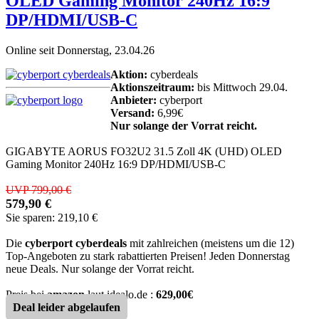
OLED Gaming Monitor 240Hz 16:9
DP/HDMI/USB-C
Online seit Donnerstag, 23.04.26
Aktion:
cyberdeals
Aktionszeitraum:
bis Mittwoch 29.04.
Anbieter:
cyberport
Versand:
6,99€
Nur solange der Vorrat reicht.
GIGABYTE AORUS FO32U2 31.5 Zoll 4K (UHD) OLED
Gaming Monitor 240Hz 16:9 DP/HDMI/USB-C
UVP 799,00 €
579,90 €
Sie sparen: 219,10 €
Die
cyberport cyberdeals
mit zahlreichen (meistens um die 12)
Top-Angeboten zu stark rabattierten Preisen! Jeden Donnerstag
neue Deals. Nur solange der Vorrat reicht.
Preis bei
amazon
laut idealo.de :
629,00€
Deal leider abgelaufen