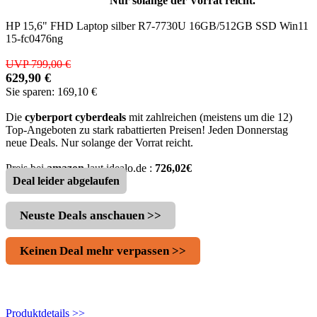
Nur solange der Vorrat reicht.
HP 15,6" FHD Laptop silber R7-7730U 16GB/512GB SSD Win11
15-fc0476ng
UVP 799,00 €
629,90 €
Sie sparen: 169,10 €
Die
cyberport cyberdeals
mit zahlreichen (meistens um die 12)
Top-Angeboten zu stark rabattierten Preisen! Jeden Donnerstag
neue Deals. Nur solange der Vorrat reicht.
Preis bei
amazon
laut idealo.de :
726,02€
Deal leider abgelaufen
Neuste Deals anschauen >>
Keinen Deal mehr verpassen >>
Produktdetails >>