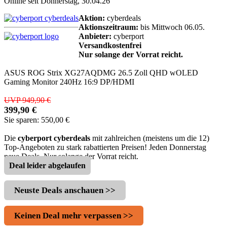
Online seit Donnerstag, 30.04.26
Aktion:
cyberdeals
Aktionszeitraum:
bis Mittwoch 06.05.
Anbieter:
cyberport
Versandkostenfrei
Nur solange der Vorrat reicht.
ASUS ROG Strix XG27AQDMG 26.5 Zoll QHD wOLED
Gaming Monitor 240Hz 16:9 DP/HDMI
UVP 949,90 €
399,90 €
Sie sparen: 550,00 €
Die
cyberport cyberdeals
mit zahlreichen (meistens um die 12)
Top-Angeboten zu stark rabattierten Preisen! Jeden Donnerstag
neue Deals. Nur solange der Vorrat reicht.
Deal leider abgelaufen
Neuste Deals anschauen >>
Keinen Deal mehr verpassen >>