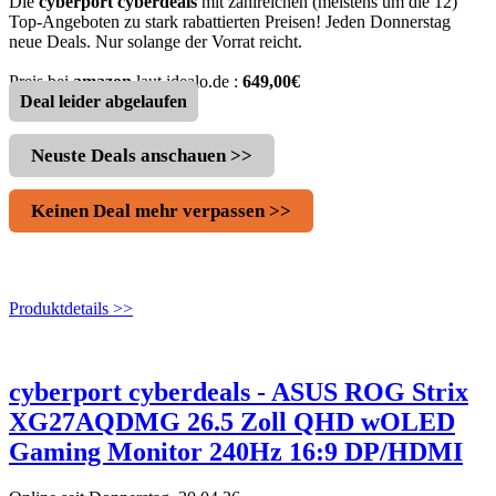
Die
cyberport cyberdeals
mit zahlreichen (meistens um die 12)
Top-Angeboten zu stark rabattierten Preisen! Jeden Donnerstag
neue Deals. Nur solange der Vorrat reicht.
Preis bei
amazon
laut idealo.de :
649,00€
Deal leider abgelaufen
Neuste Deals anschauen >>
Keinen Deal mehr verpassen >>
Produktdetails >>
cyberport cyberdeals - ASUS ROG Strix
XG27AQDMG 26.5 Zoll QHD wOLED
Gaming Monitor 240Hz 16:9 DP/HDMI