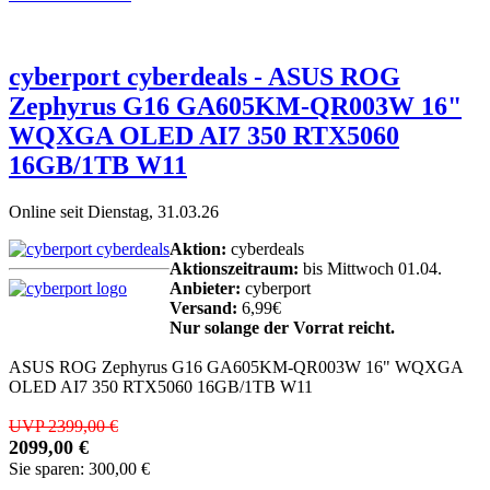
cyberport cyberdeals - ASUS ROG
Zephyrus G16 GA605KM-QR003W 16"
WQXGA OLED AI7 350 RTX5060
16GB/1TB W11
Online seit Dienstag, 31.03.26
Aktion:
cyberdeals
Aktionszeitraum:
bis Mittwoch 01.04.
Anbieter:
cyberport
Versand:
6,99€
Nur solange der Vorrat reicht.
ASUS ROG Zephyrus G16 GA605KM-QR003W 16" WQXGA
OLED AI7 350 RTX5060 16GB/1TB W11
UVP 2399,00 €
2099,00 €
Sie sparen: 300,00 €