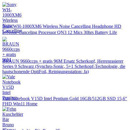
Sony WH-1000XM6 Wireless Noise Cancelling Headphone HD
â¤Noise Canceling Processor QN3 12 Mics 30hrs Battery Life
BRAUN 9660ccps + gratis 96M Ersatz Scherkopf, Herrenrasierer
Series 9 Schwarz (Synchro-Sonic, 5+1 Scherkopf-Technologie, die
hautschonende OptiFoil, Reinigungsstation: Ja)
Vale Notebook V15D Intel Pentium Gold 16GB/512GB SSD 15,6"
FHD Win11 Home