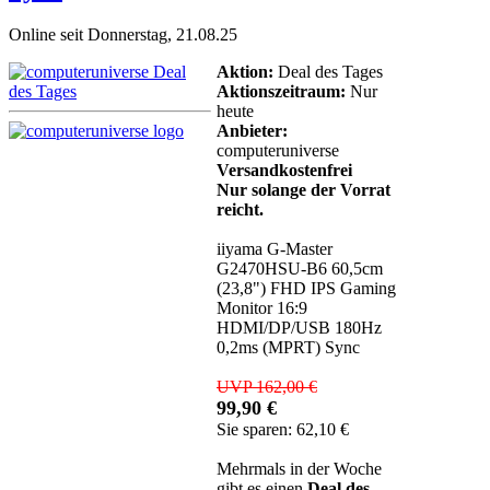
Online seit Donnerstag, 21.08.25
Aktion:
Deal des Tages
Aktionszeitraum:
Nur
heute
Anbieter:
computeruniverse
Versandkostenfrei
Nur solange der Vorrat
reicht.
iiyama G-Master
G2470HSU-B6 60,5cm
(23,8") FHD IPS Gaming
Monitor 16:9
HDMI/DP/USB 180Hz
0,2ms (MPRT) Sync
UVP 162,00 €
99,90 €
Sie sparen: 62,10 €
Mehrmals in der Woche
gibt es einen
Deal des