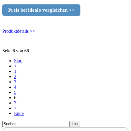
Preis bei idealo vergleichen >>
Produktdetails >>
Seite 6 von 66
Start
<
1
2
3
4
5
6
7
>
Ende
Los